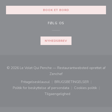
BOOK ET BORD
FØLG OS
NYHEDSBREV
© 2026 Le Volet Qui Penche — Restaurantwebsted oprettet af
((åbner i et nyt vindue))
Zenchef
Fritagelsesklausul
BRUGSBETINGELSER
((åbner i et nyt vindue))
((åbner i et nyt vindue))
Politik for beskyttelse af persondata
Cookies politik
((åbner i et nyt vindue))
((åbner i et nyt
Tilgaengelighed
((åbner i et nyt vindue))