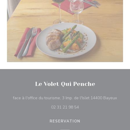
Le Volet Qui Penche
((åbner
face à l'office du tourisme, 3 Imp. de l'Islet 14400 Bayeux
02 31 21 98 54
RESERVATION