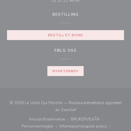
02 31 21 98 54
BESTILLING
BESTILL ET BORD
FØLG OSS
NYHETSBREV
© 2026 Le Volet Qui Penche — Restaurantnettsted opprettet
((åpner i et nytt vindu))
av
Zenchef
Ansvarsfraskrivelse
BRUKERVILKÅR
((åpner i et nytt vindu))
((åpner i et nytt vindu))
Personvernregler
Informasjonskapsel policy
((åpner i et nytt vindu))
((åpner i et nytt vindu))